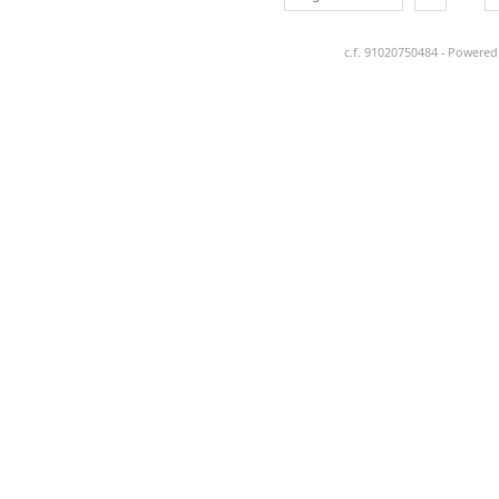
c.f. 91020750484 - Powere