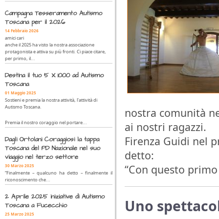
Campagna Tesseramento Autismo
Toscana per il 2026
14 Febbraio 2026
amici cari
anche il 2025 ha visto la nostra associazione
protagonista e attiva su più fronti. Ci piace citare,
per primo, il...
Destina il tuo 5 X 1000 ad Autismo
Toscana
01 Maggio 2025
Sostieni e premia la nostra attività, l'attività di
Autismo Toscana.
nostra comunità nei
Premia il nostro coraggio nel portare...
ai nostri ragazzi.
Firenza Guidi nel 
Dagli Ortolani Coraggiosi la tappa
Toscana del PD Nazionale nel suo
detto:
viaggio nel terzo settore
“Con questo primo 
30 Marzo 2025
“Finalmente – qualcuno ha detto – finalmente il
riconoscimento che...
2 Aprile 2025 iniziative di Autismo
Uno spettacol
Toscana a Fucecchio
25 Marzo 2025