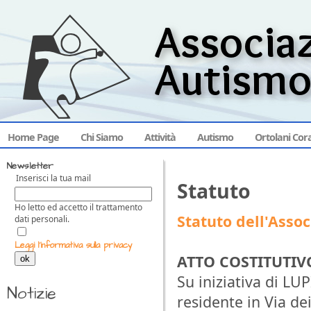
Home Page
Chi Siamo
Attività
Autismo
Ortolani Cor
Newsletter
Inserisci la tua mail
Statuto
Ho letto ed accetto il trattamento
Statuto dell'Asso
dati personali.
Leggi l'informativa sulla privacy
ATTO COSTITUTIV
ok
Su iniziativa di LUP
Notizie
residente in Via de