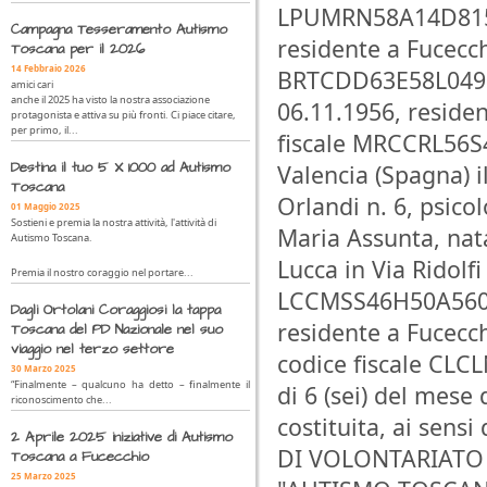
LPUMRN58A14D815G,
Campagna Tesseramento Autismo
residente a Fucecch
Toscana per il 2026
14 Febbraio 2026
BRTCDD63E58L049B,
amici cari
anche il 2025 ha visto la nostra associazione
06.11.1956, residen
protagonista e attiva su più fronti. Ci piace citare,
per primo, il...
fiscale MRCCRL56S
Destina il tuo 5 X 1000 ad Autismo
Valencia (Spagna) i
Toscana
Orlandi n. 6, psic
01 Maggio 2025
Sostieni e premia la nostra attività, l'attività di
Maria Assunta, nata
Autismo Toscana.
Lucca in Via Ridolfi
Premia il nostro coraggio nel portare...
LCCMSS46H50A560H,
Dagli Ortolani Coraggiosi la tappa
residente a Fucecchi
Toscana del PD Nazionale nel suo
viaggio nel terzo settore
codice fiscale CLC
30 Marzo 2025
“Finalmente – qualcuno ha detto – finalmente il
di 6 (sei) del mese 
riconoscimento che...
costituita, ai sens
2 Aprile 2025 iniziative di Autismo
DI VOLONTARIATO 
Toscana a Fucecchio
25 Marzo 2025