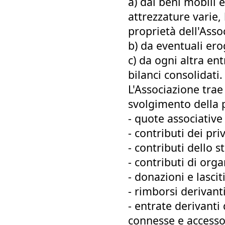
a) dai beni mobili 
attrezzature varie, 
proprietà dell'Asso
b) da eventuali erog
c) da ogni altra en
bilanci consolidati.
L'Associazione trae
svolgimento della p
- quote associative 
- contributi dei priv
- contributi dello st
- contributi di org
- donazioni e lascit
- rimborsi derivant
- entrate derivanti
connesse e accessor