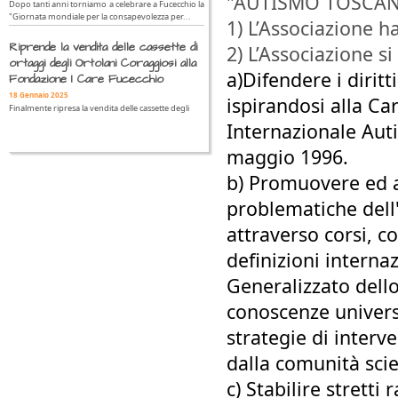
"AUTISMO TOSCAN
Dopo tanti anni torniamo a celebrare a Fucecchio la
"Giornata mondiale per la consapevolezza per...
1) L’Associazione h
Riprende la vendita delle cassette di
2) L’Associazione s
ortaggi degli Ortolani Coraggiosi alla
a)Difendere i diritt
Fondazione I Care Fucecchio
18 Gennaio 2025
ispirandosi alla Car
Finalmente ripresa la vendita delle cassette degli
Internazionale Aut
maggio 1996.
b) Promuovere ed a
problematiche dell'
attraverso corsi, 
definizioni internaz
Generalizzato dello
conoscenze univers
strategie di interv
dalla comunità scie
c) Stabilire strett