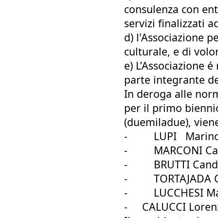
consulenza con enti
servizi finalizzati 
d) l'Associazione p
culturale, e di volo
e) L’Associazione é 
parte integrante del
In deroga alle norm
per il primo bienni
(duemiladue), viene
-
LUPI Marino,
-
MARCONI Carl
-
BRUTTI Candi
-
TORTAJADA CA
-
LUCCHESI Mar
- CALUCCI Lorenzo