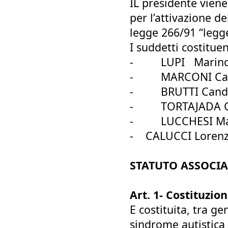
IL presidente viene
per l’attivazione d
legge 266/91 “legg
I suddetti costitue
-
LUPI Marino _
-
MARCONI Carla
-
BRUTTI Candid
-
TORTAJADA CA
-
LUCCHESI Mari
- CALUCCI Lorenzo _
STATUTO ASSOCI
Art. 1- Costituzio
E costituita, tra ge
sindrome autistica o