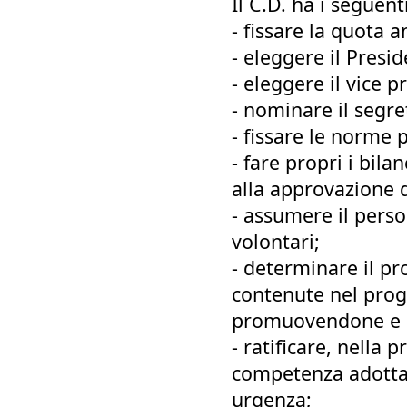
Il C.D. ha i seguent
- fissare la quota a
- eleggere il Presi
- eleggere il vice p
- nominare il segret
- fissare le norme 
- fare propri i bil
alla approvazione d
- assumere il perso
volontari;
- determinare il pr
contenute nel prog
promuovendone e co
- ratificare, nella
competenza adottat
urgenza;