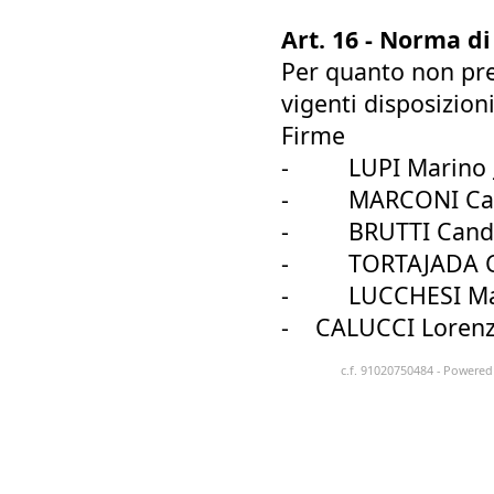
Art. 16 - Norma di
Per quanto non prev
vigenti disposizioni
Firme
-
LUPI Marino _
-
MARCONI Carla
-
BRUTTI Candid
-
TORTAJADA CA
-
LUCCHESI Mari
- CALUCCI Lorenzo _
c.f. 91020750484 - Powere