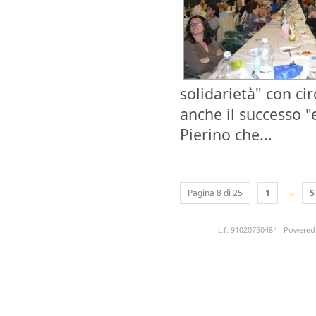
solidarietà" con ci
anche il successo 
Pierino che...
..
Pagina 8 di 25
1
5
c.f. 91020750484 - Powere