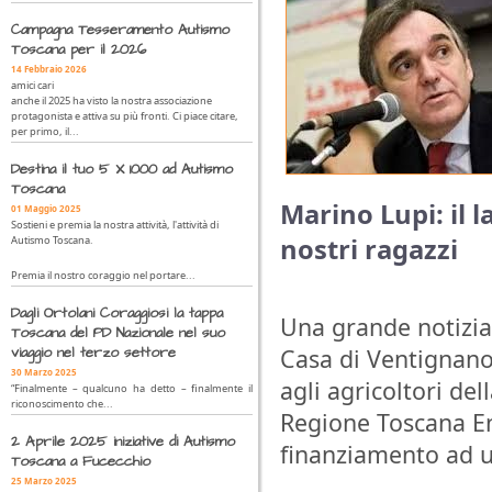
Campagna Tesseramento Autismo
Toscana per il 2026
14 Febbraio 2026
amici cari
anche il 2025 ha visto la nostra associazione
protagonista e attiva su più fronti. Ci piace citare,
per primo, il...
Destina il tuo 5 X 1000 ad Autismo
Toscana
Marino Lupi: il l
01 Maggio 2025
Sostieni e premia la nostra attività, l'attività di
nostri ragazzi
Autismo Toscana.
Premia il nostro coraggio nel portare...
Dagli Ortolani Coraggiosi la tappa
Una grande notizia 
Toscana del PD Nazionale nel suo
viaggio nel terzo settore
Casa di Ventignano
30 Marzo 2025
agli agricoltori de
“Finalmente – qualcuno ha detto – finalmente il
riconoscimento che...
Regione Toscana En
2 Aprile 2025 iniziative di Autismo
finanziamento ad u
Toscana a Fucecchio
25 Marzo 2025