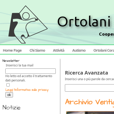
Home Page
Chi Siamo
Attività
Autismo
Ortolani Cor
Newsletter
Inserisci la tua mail
Ricerca Avanzata
Ho letto ed accetto il trattamento
Inserisci una o più parole da cerca
dati personali.
Leggi l'informativa sulla privacy
ok
Archivio Venti
Notizie