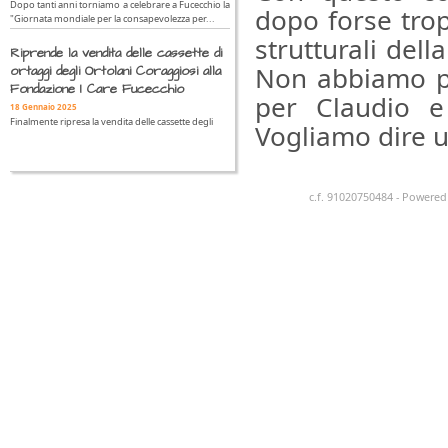
Dopo tanti anni torniamo a celebrare a Fucecchio la
dopo forse tro
"Giornata mondiale per la consapevolezza per...
strutturali del
Riprende la vendita delle cassette di
Non abbiamo pa
ortaggi degli Ortolani Coraggiosi alla
Fondazione I Care Fucecchio
per Claudio e 
18 Gennaio 2025
Finalmente ripresa la vendita delle cassette degli
Vogliamo dire u
c.f. 91020750484 - Powere