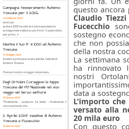
giorni fa. Un 
questo ancora p
Campagna Tesseramento Autismo
Toscana per il 2026
Claudio Tiezzi
14 Febbraio 2026
amici cari
Fucecchio
sono
anche il 2025 ha visto la nostra associazione
protagonista e attiva su più fronti. Ci piace citare,
sostegno econom
per primo, il...
che non possia
Destina il tuo 5 X 1000 ad Autismo
della nostra co
Toscana
01 Maggio 2025
La settimana s
Sostieni e premia la nostra attività, l'attività di
Autismo Toscana.
ha rinnovato 
Premia il nostro coraggio nel portare...
nostri Ortol
Dagli Ortolani Coraggiosi la tappa
importantissim
Toscana del PD Nazionale nel suo
data a sostegno
viaggio nel terzo settore
30 Marzo 2025
L’importo che 
“Finalmente – qualcuno ha detto – finalmente il
riconoscimento che...
versato alla 
20 mila euro
2 Aprile 2025 iniziative di Autismo
Toscana a Fucecchio
Con questo con
25 Marzo 2025