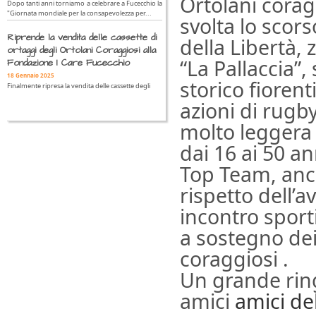
Ortolani coragg
Dopo tanti anni torniamo a celebrare a Fucecchio la
"Giornata mondiale per la consapevolezza per...
svolta lo scor
Riprende la vendita delle cassette di
della Libertà,
ortaggi degli Ortolani Coraggiosi alla
“
La Pallaccia”,
Fondazione I Care Fucecchio
18 Gennaio 2025
storico fiorent
Finalmente ripresa la vendita delle cassette degli
azioni di rugb
molto leggera 
dai 16 ai 50 an
Top Team, anch
rispetto dell’a
incontro sporti
a sostegno dei 
coraggiosi .
Un grande rin
amici
amici de