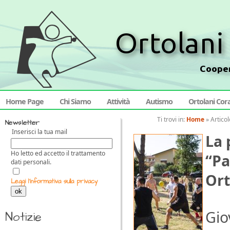
Home Page
Chi Siamo
Attività
Autismo
Ortolani Cor
Ti trovi in:
Home
»
Articol
Newsletter
Inserisci la tua mail
La 
Ho letto ed accetto il trattamento
“Pa
dati personali.
Ort
Leggi l'informativa sulla privacy
ok
Gio
Notizie