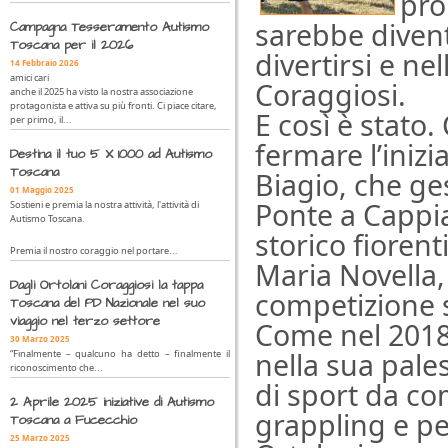
pro
sarebbe diven
Campagna Tesseramento Autismo
Toscana per il 2026
divertirsi e ne
14 Febbraio 2026
amici cari
Coraggiosi.
anche il 2025 ha visto la nostra associazione
protagonista e attiva su più fronti. Ci piace citare,
E così è stato.
per primo, il...
fermare l’iniz
Destina il tuo 5 X 1000 ad Autismo
Toscana
Biagio, che ge
01 Maggio 2025
Ponte a Cappia
Sostieni e premia la nostra attività, l'attività di
Autismo Toscana.
storico fiorent
Premia il nostro coraggio nel portare...
Maria Novella,
Dagli Ortolani Coraggiosi la tappa
competizione s
Toscana del PD Nazionale nel suo
viaggio nel terzo settore
Come nel 2018,
30 Marzo 2025
nella sua pale
“Finalmente – qualcuno ha detto – finalmente il
riconoscimento che...
di sport da c
2 Aprile 2025 iniziative di Autismo
grappling e pes
Toscana a Fucecchio
25 Marzo 2025