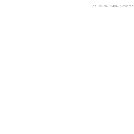
c.f. 91020750484 - Powere