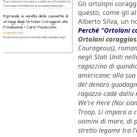
Gli ortolqni coragg
Dopo tanti anni torniamo a celebrare a Fucecchio la
"Giornata mondiale per la consapevolezza per...
questo, come gli al
Riprende la vendita delle cassette di
Alberto Silva, un n
ortaggi degli Ortolani Coraggiosi alla
Fondazione I Care Fucecchio
Perchè "Ortolani c
18 Gennaio 2025
Ortolani coraggios
Finalmente ripresa la vendita delle cassette degli
Courageous), romanz
negli Stati Uniti ne
ragazzino di quindic
americane: alla sua 
del denaro guadagna
ragazzo cade dalla n
We're Here (Noi siam
Troop. Lì impara a c
uomini di mare, di 
stretto legame tra l