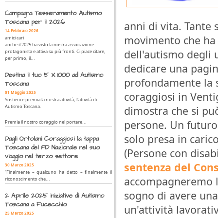
Campagna Tesseramento Autismo
Toscana per il 2026
anni di vita. Tante
14 Febbraio 2026
movimento che ha c
amici cari
anche il 2025 ha visto la nostra associazione
dell'autismo degli 
protagonista e attiva su più fronti. Ci piace citare,
per primo, il...
dedicare una pagin
Destina il tuo 5 X 1000 ad Autismo
profondamente la st
Toscana
01 Maggio 2025
coraggiosi in Venti
Sostieni e premia la nostra attività, l'attività di
Autismo Toscana.
dimostra che si pu
persone. Un futuro 
Premia il nostro coraggio nel portare...
solo presa in caric
Dagli Ortolani Coraggiosi la tappa
Toscana del PD Nazionale nel suo
(Persone con disabi
viaggio nel terzo settore
sentenza del Consi
30 Marzo 2025
“Finalmente – qualcuno ha detto – finalmente il
accompagneremo le 
riconoscimento che...
sogno di avere una
2 Aprile 2025 iniziative di Autismo
Toscana a Fucecchio
un'attività lavorat
25 Marzo 2025