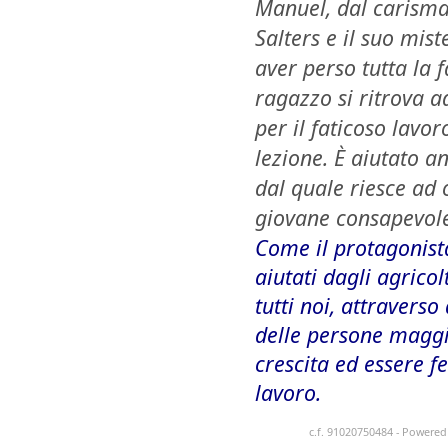
Manuel, dal carismat
Salters e il suo mis
aver perso tutta la f
ragazzo si ritrova a
per il faticoso lavo
lezione. È aiutato a
dal quale riesce ad 
giovane consapevole
Come il protagonist
aiutati dagli agrico
tutti noi, attraverso
delle persone maggi
crescita ed essere f
lavoro.
c.f. 91020750484 - Powere