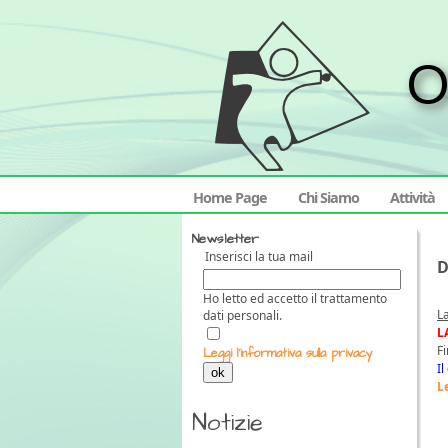
Home Page
Chi Siamo
Attività
Newsletter
Inserisci la tua mail
D
Ho letto ed accetto il trattamento
L
dati personali.
L
F
Leggi l'informativa sulla privacy
I
ok
L
Notizie