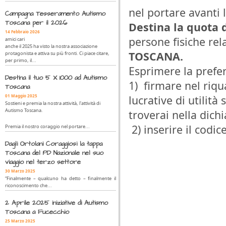
nel portare avanti la
Campagna Tesseramento Autismo
Toscana per il 2026
Destina la quota d
14 Febbraio 2026
persone fisiche rel
amici cari
anche il 2025 ha visto la nostra associazione
TOSCANA.
protagonista e attiva su più fronti. Ci piace citare,
per primo, il...
Esprimere la prefe
Destina il tuo 5 X 1000 ad Autismo
1) firmare nel riq
Toscana
01 Maggio 2025
lucrative di utilità
Sostieni e premia la nostra attività, l'attività di
Autismo Toscana.
troverai nella dichi
2) inserire il cod
Premia il nostro coraggio nel portare...
Dagli Ortolani Coraggiosi la tappa
Toscana del PD Nazionale nel suo
viaggio nel terzo settore
30 Marzo 2025
“Finalmente – qualcuno ha detto – finalmente il
riconoscimento che...
2 Aprile 2025 iniziative di Autismo
Toscana a Fucecchio
25 Marzo 2025