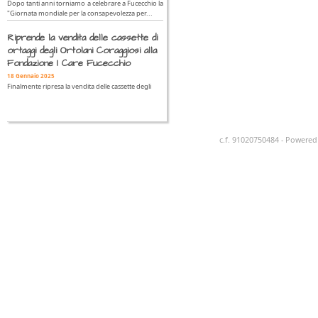
Dopo tanti anni torniamo a celebrare a Fucecchio la
"Giornata mondiale per la consapevolezza per...
Riprende la vendita delle cassette di
ortaggi degli Ortolani Coraggiosi alla
Fondazione I Care Fucecchio
18 Gennaio 2025
Finalmente ripresa la vendita delle cassette degli
c.f. 91020750484 - Powere