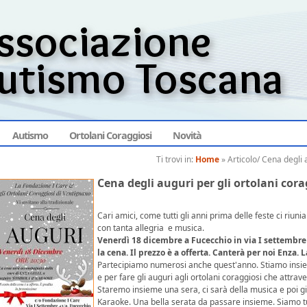
Autismo
Ortolani Coraggiosi
Novità
Ti trovi in:
Home
»
Articolo/
Cena degli a
Cena degli auguri per gli ortolani cor
Cari amici, come tutti gli anni prima delle feste ci riu
con tanta allegria e musica.
Venerdì 18 dicembre a Fucecchio in via I settembre 
la cena. Il prezzo è a offerta. Canterà per noi Enza.
Partecipiamo numerosi anche quest'anno. Stiamo insieme
e per fare gli auguri agli ortolani coraggiosi che attrav
Staremo insieme una sera, ci sarà della musica e poi g
Karaoke. Una bella serata da passare insieme. Siamo tut