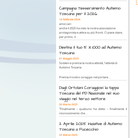
Campagna Tesseramento Autismo
Toscana per il 2026
14 Febbraio 2026
amici cari
anche il 2025 ha visto la nostra associazione
protagonista e attiva su più fronti. Ci piace citare,
per primo, il...
Destina il tuo 5 X 1000 ad Autismo
Toscana
01 Maggio 2025
Sostieni e premia la nostra attività, l'attività di
Autismo Toscana.
Premia il nostro coraggio nel portare...
Dagli Ortolani Coraggiosi la tappa
Toscana del PD Nazionale nel suo
viaggio nel terzo settore
30 Marzo 2025
“Finalmente – qualcuno ha detto – finalmente il
riconoscimento che...
2 Aprile 2025 iniziative di Autismo
Toscana a Fucecchio
25 Marzo 2025